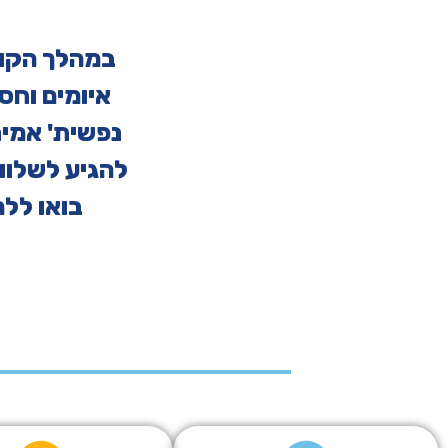
במהלך הקור
איומים וחסמ
נפשית' אמית
להגיע לשלוו
בואו ללמ